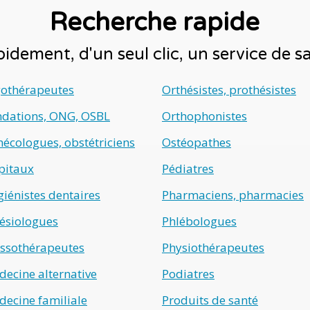
Recherche rapide
idement, d'un seul clic, un service de 
gothérapeutes
Orthésistes, prothésistes
ndations, ONG, OSBL
Orthophonistes
écologues, obstétriciens
Ostéopathes
pitaux
Pédiatres
iénistes dentaires
Pharmaciens, pharmacies
ésiologues
Phlébologues
ssothérapeutes
Physiothérapeutes
ecine alternative
Podiatres
ecine familiale
Produits de santé