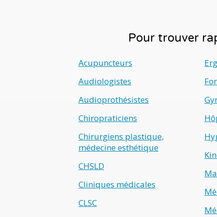
Pour trouver rap
Acupuncteurs
Er
Audiologistes
Fo
Audioprothésistes
Gyn
Chiropraticiens
Hô
Chirurgiens plastique,
Hyg
médecine esthétique
Kin
CHSLD
Ma
Cliniques médicales
Méd
CLSC
Méd