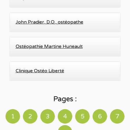
John Pradier, D.O., ostéopathe
Ostéopathie Martine Huneault
Clinique Ostéo Liberté
Pages :
1
2
3
4
5
6
7