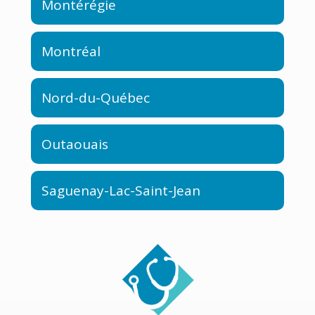
Montérégie
Montréal
Nord-du-Québec
Outaouais
Saguenay-Lac-Saint-Jean