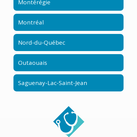
Montérégie
Montréal
Nord-du-Québec
Outaouais
Saguenay-Lac-Saint-Jean