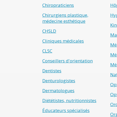
Chiropraticiens
Hô
Chirurgiens plastique,
Hyg
médecine esthétique
Kin
CHSLD
Ma
Cliniques médicales
Méd
CLSC
Méd
Conseillers d'orientation
Méd
Dentistes
Na
Denturologistes
Op
Dermatologues
Opt
Diététistes, nutritionnistes
Ord
Éducateurs spécialisés
Or