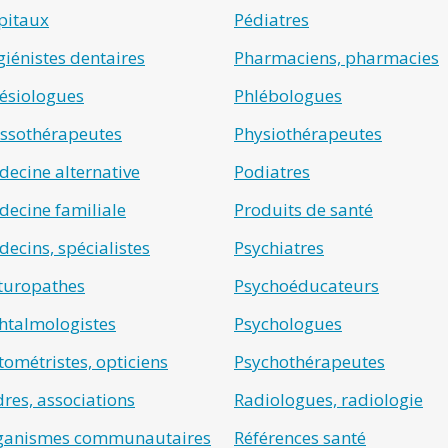
pitaux
Pédiatres
iénistes dentaires
Pharmaciens, pharmacies
ésiologues
Phlébologues
ssothérapeutes
Physiothérapeutes
ecine alternative
Podiatres
ecine familiale
Produits de santé
ecins, spécialistes
Psychiatres
turopathes
Psychoéducateurs
htalmologistes
Psychologues
ométristes, opticiens
Psychothérapeutes
res, associations
Radiologues, radiologie
ganismes communautaires
Références santé