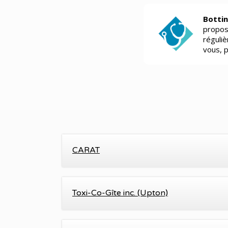
Bottin
propos
réguli
vous, 
CARAT
Toxi-Co-Gîte inc. (Upton)