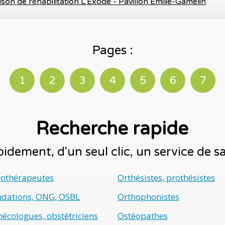
son de réhabilitation L'Exode - Pavillon Émilie-Gamelin
Pages :
1
2
3
4
5
6
7
Recherche rapide
idement, d'un seul clic, un service de 
gothérapeutes
Orthésistes, prothésistes
ndations, ONG, OSBL
Orthophonistes
écologues, obstétriciens
Ostéopathes