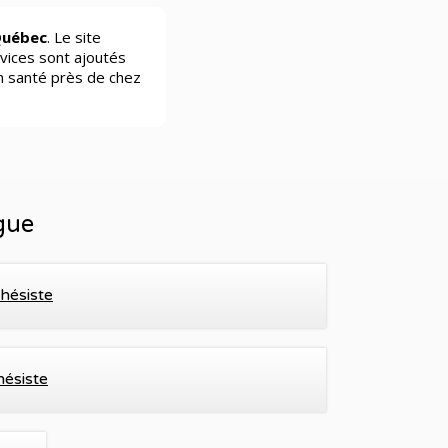
Québec
. Le site
vices sont ajoutés
n santé près de chez
gue
hésiste
hésiste