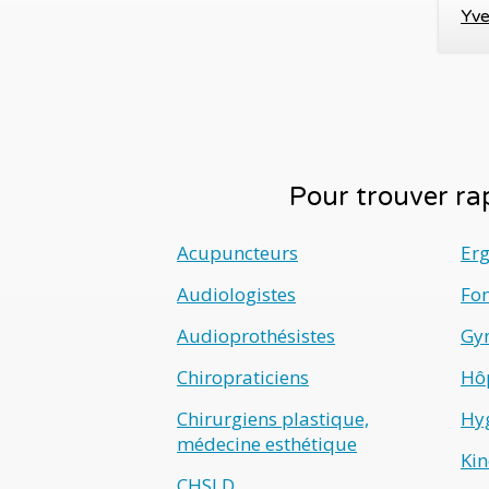
Yve
Pour trouver rap
Acupuncteurs
Er
Audiologistes
Fo
Audioprothésistes
Gyn
Chiropraticiens
Hô
Chirurgiens plastique,
Hyg
médecine esthétique
Kin
CHSLD