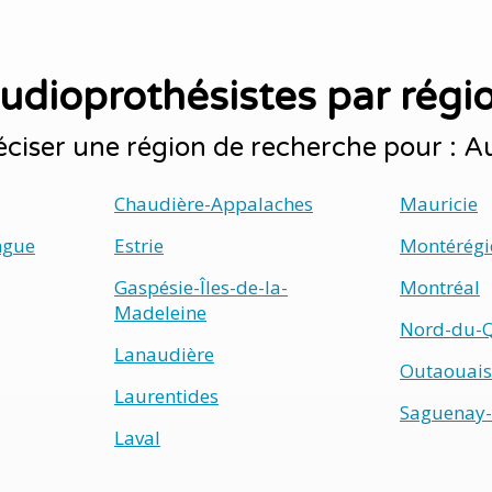
udioprothésistes par régi
ciser une région de recherche pour : A
Chaudière-Appalaches
Mauricie
ngue
Estrie
Montérégi
Gaspésie-Îles-de-la-
Montréal
Madeleine
Nord-du-
Lanaudière
Outaouais
Laurentides
Saguenay-
Laval