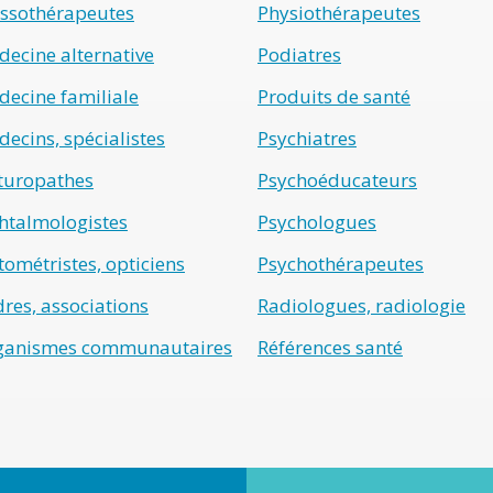
ssothérapeutes
Physiothérapeutes
ecine alternative
Podiatres
ecine familiale
Produits de santé
ecins, spécialistes
Psychiatres
turopathes
Psychoéducateurs
htalmologistes
Psychologues
ométristes, opticiens
Psychothérapeutes
res, associations
Radiologues, radiologie
ganismes communautaires
Références santé