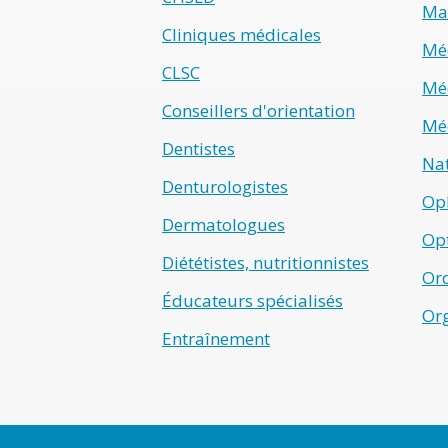
Ma
Cliniques médicales
Méd
CLSC
Méd
Conseillers d'orientation
Méd
Dentistes
Na
Denturologistes
Op
Dermatologues
Opt
Diététistes, nutritionnistes
Ord
Éducateurs spécialisés
Or
Entraînement