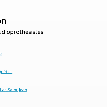
on
udioprothésistes
e
Québec
Lac-Saint-Jean