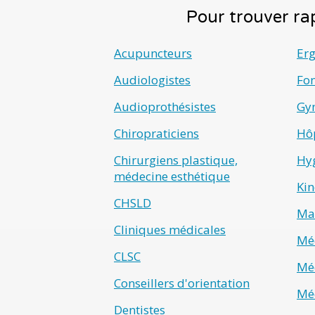
Pour trouver rap
Acupuncteurs
Er
Audiologistes
Fo
Audioprothésistes
Gyn
Chiropraticiens
Hô
Chirurgiens plastique,
Hyg
médecine esthétique
Kin
CHSLD
Ma
Cliniques médicales
Méd
CLSC
Méd
Conseillers d'orientation
Méd
Dentistes