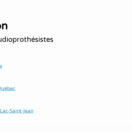
on
udioprothésistes
e
Québec
Lac-Saint-Jean