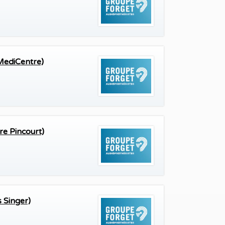
s
MediCentre)
e Pincourt)
 Singer)