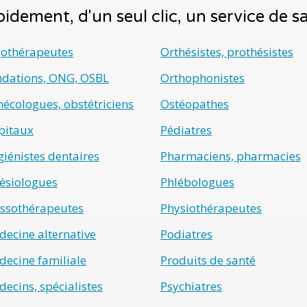
idement, d'un seul clic, un service de 
gothérapeutes
Orthésistes, prothésistes
ndations, ONG, OSBL
Orthophonistes
écologues, obstétriciens
Ostéopathes
pitaux
Pédiatres
iénistes dentaires
Pharmaciens, pharmacies
ésiologues
Phlébologues
ssothérapeutes
Physiothérapeutes
ecine alternative
Podiatres
ecine familiale
Produits de santé
ecins, spécialistes
Psychiatres