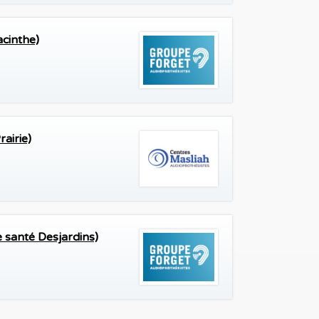
cinthe)
airie)
 santé Desjardins)