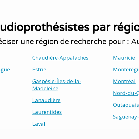
udioprothésistes par régi
ciser une région de recherche pour : A
Chaudière-Appalaches
Mauricie
ngue
Estrie
Montérégi
Gaspésie-Îles-de-la-
Montréal
Madeleine
Nord-du-
Lanaudière
Outaouais
Laurentides
Saguenay-
Laval