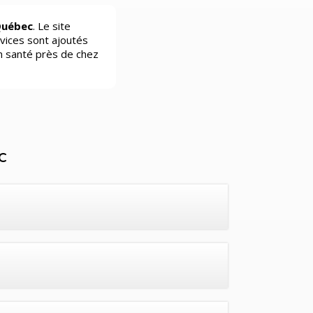
Québec
. Le site
vices sont ajoutés
n santé près de chez
c