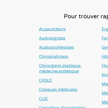
Pour trouver rap
Acupuncteurs
Er
Audiologistes
Fo
Audioprothésistes
Gyn
Chiropraticiens
Hô
Chirurgiens plastique,
Hyg
médecine esthétique
Kin
CHSLD
Ma
Cliniques médicales
Méd
CLSC
Méd
Conseillers d'orientation