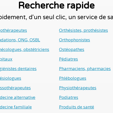
Recherche rapide
idement, d'un seul clic, un service de 
gothérapeutes
Orthésistes, prothésistes
ndations, ONG, OSBL
Orthophonistes
écologues, obstétriciens
Ostéopathes
pitaux
Pédiatres
iénistes dentaires
Pharmaciens, pharmacies
ésiologues
Phlébologues
ssothérapeutes
Physiothérapeutes
ecine alternative
Podiatres
ecine familiale
Produits de santé