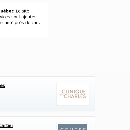
Québec
. Le site
vices sont ajoutés
n santé près de chez
les
artier