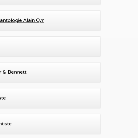
lantologie Alain Cyr
er & Bennett
ste
tiste