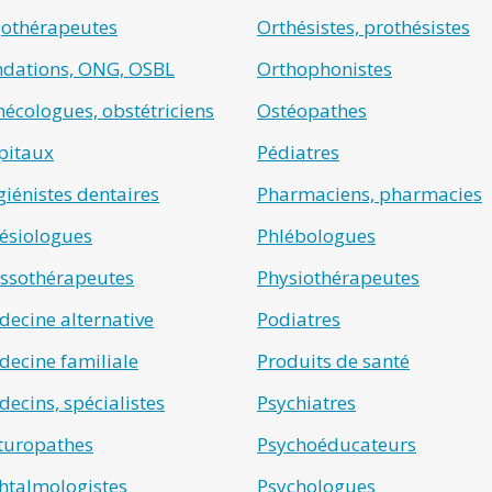
gothérapeutes
Orthésistes, prothésistes
ndations, ONG, OSBL
Orthophonistes
écologues, obstétriciens
Ostéopathes
pitaux
Pédiatres
iénistes dentaires
Pharmaciens, pharmacies
ésiologues
Phlébologues
ssothérapeutes
Physiothérapeutes
ecine alternative
Podiatres
ecine familiale
Produits de santé
ecins, spécialistes
Psychiatres
turopathes
Psychoéducateurs
htalmologistes
Psychologues