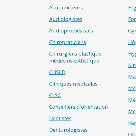
Acupuncteurs
Er
Audiologistes
Fo
Audioprothésistes
Gyn
Chiropraticiens
Hô
Chirurgiens plastique,
Hyg
médecine esthétique
Kin
CHSLD
Ma
Cliniques médicales
Méd
CLSC
Méd
Conseillers d'orientation
Méd
Dentistes
Na
Denturologistes
Op