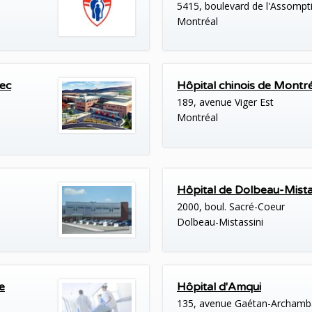
5415, boulevard de l'Assompt
Montréal
bec
Hôpital chinois de Montr
189, avenue Viger Est
Montréal
Hôpital de Dolbeau-Mista
2000, boul. Sacré-Coeur
Dolbeau-Mistassini
e
Hôpital d'Amqui
135, avenue Gaétan-Archamba