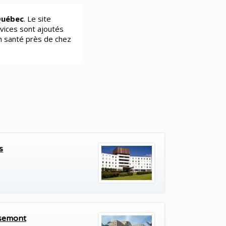
Québec
. Le site
vices sont ajoutés
n santé près de chez
s
semont