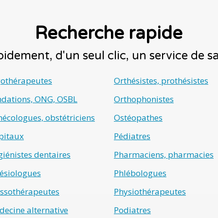
Recherche rapide
idement, d'un seul clic, un service de 
gothérapeutes
Orthésistes, prothésistes
ndations, ONG, OSBL
Orthophonistes
écologues, obstétriciens
Ostéopathes
pitaux
Pédiatres
iénistes dentaires
Pharmaciens, pharmacies
ésiologues
Phlébologues
ssothérapeutes
Physiothérapeutes
ecine alternative
Podiatres