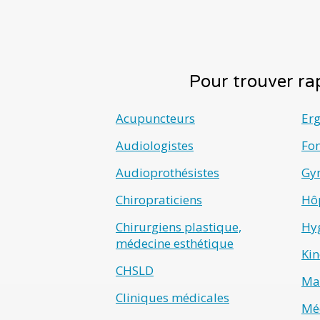
Pour trouver rap
Acupuncteurs
Er
Audiologistes
Fo
Audioprothésistes
Gyn
Chiropraticiens
Hô
Chirurgiens plastique,
Hyg
médecine esthétique
Kin
CHSLD
Ma
Cliniques médicales
Méd