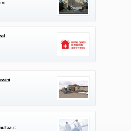
ion
éal
ssini
ultbault