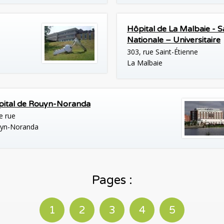
Hôpital de La Malbaie - 
Nationale – Universitaire
303, rue Saint-Étienne
La Malbaie
ital de Rouyn-Noranda
e rue
yn-Noranda
Pages :
1
2
3
4
5