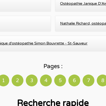
Ostéopathie Janique D'Ai
Nathalie Richard, ostéop
nique d'ostéopathie Simon Bouvrette - St-Sauveur
Pages :
1
2
3
4
5
6
7
8
Recherche rapide