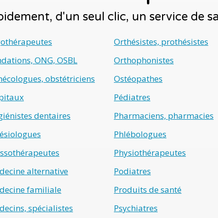
idement, d'un seul clic, un service de 
gothérapeutes
Orthésistes, prothésistes
ndations, ONG, OSBL
Orthophonistes
écologues, obstétriciens
Ostéopathes
pitaux
Pédiatres
iénistes dentaires
Pharmaciens, pharmacies
ésiologues
Phlébologues
ssothérapeutes
Physiothérapeutes
ecine alternative
Podiatres
ecine familiale
Produits de santé
ecins, spécialistes
Psychiatres