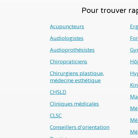
Pour trouver rap
Acupuncteurs
Er
Audiologistes
Fo
Audioprothésistes
Gyn
Chiropraticiens
Hô
Chirurgiens plastique,
Hyg
médecine esthétique
Kin
CHSLD
Ma
Cliniques médicales
Méd
CLSC
Méd
Conseillers d'orientation
Méd