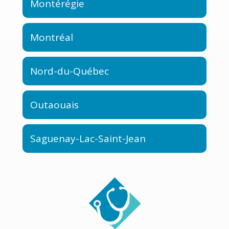
Montérégie
Montréal
Nord-du-Québec
Outaouais
Saguenay-Lac-Saint-Jean