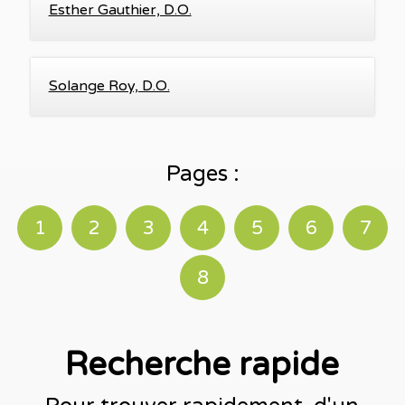
Esther Gauthier, D.O.
Solange Roy, D.O.
Pages :
1
2
3
4
5
6
7
8
Recherche rapide