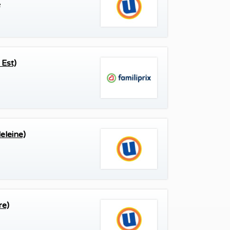
e
 Est)
eleine)
re)