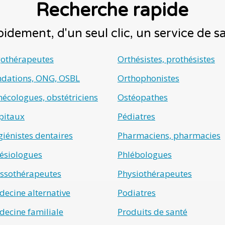
Recherche rapide
idement, d'un seul clic, un service de 
gothérapeutes
Orthésistes, prothésistes
ndations, ONG, OSBL
Orthophonistes
écologues, obstétriciens
Ostéopathes
pitaux
Pédiatres
iénistes dentaires
Pharmaciens, pharmacies
ésiologues
Phlébologues
ssothérapeutes
Physiothérapeutes
ecine alternative
Podiatres
ecine familiale
Produits de santé