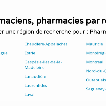
maciens, pharmacies par r
er une région de recherche pour : Phar
Chaudière-Appalaches
Mauricie
ngue
Estrie
Montérégi
Gaspésie-Îles-de-la-
Montréal
Madeleine
Nord-du-
Lanaudière
Outaouais
Laurentides
Saguenay-
Laval