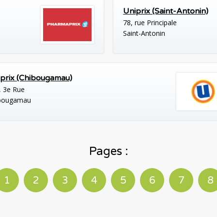
Uniprix (Saint-Antonin)
78, rue Principale
Saint-Antonin
prix (Chibougamau)
, 3e Rue
bougamau
Pages :
1
2
3
4
5
6
7
8