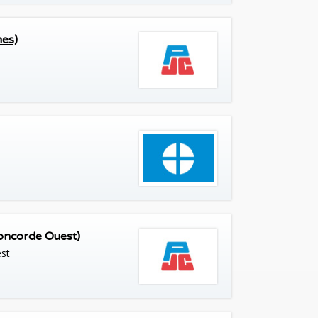
nes)
Concorde Ouest)
est