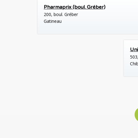
Pharmaprix (boul. Gréber)
200, boul. Gréber
Gatineau
Uni
503
Chi