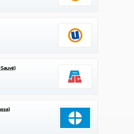
-Sauvé)
assa)