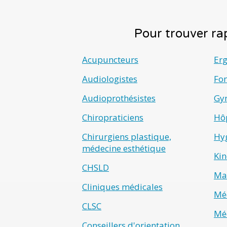
Pour trouver rap
Acupuncteurs
Er
Audiologistes
Fo
Audioprothésistes
Gyn
Chiropraticiens
Hô
Chirurgiens plastique,
Hyg
médecine esthétique
Kin
CHSLD
Ma
Cliniques médicales
Méd
CLSC
Méd
Conseillers d'orientation