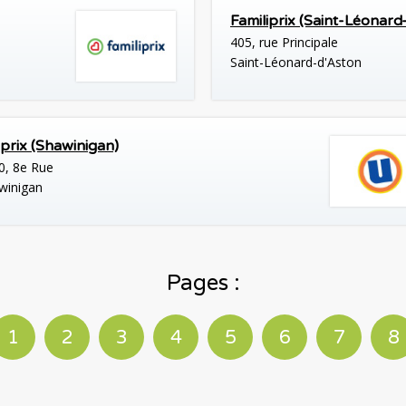
Familiprix (Saint-Léonard
405, rue Principale
Saint-Léonard-d'Aston
prix (Shawinigan)
0, 8e Rue
winigan
Pages :
1
2
3
4
5
6
7
8