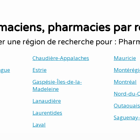
maciens, pharmacies par r
er une région de recherche pour : Phar
Chaudière-Appalaches
Mauricie
ngue
Estrie
Montérégi
Gaspésie-Îles-de-la-
Montréal
Madeleine
Nord-du-
Lanaudière
Outaouais
Laurentides
Saguenay-
Laval