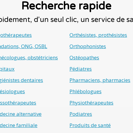
Recherche rapide
idement, d'un seul clic, un service de 
gothérapeutes
Orthésistes, prothésistes
ndations, ONG, OSBL
Orthophonistes
écologues, obstétriciens
Ostéopathes
pitaux
Pédiatres
iénistes dentaires
Pharmaciens, pharmacies
ésiologues
Phlébologues
ssothérapeutes
Physiothérapeutes
ecine alternative
Podiatres
ecine familiale
Produits de santé