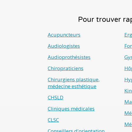
Pour trouver rap
Acupuncteurs
Er
Audiologistes
Fo
Audioprothésistes
Gyn
Chiropraticiens
Hô
Chirurgiens plastique,
Hyg
médecine esthétique
Kin
CHSLD
Ma
Cliniques médicales
Méd
CLSC
Méd
Conseillers d'orientation