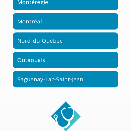
Montérégie
Montréal
Nord-du-Québec
Outaouais
Saguenay-Lac-Saint-Jean