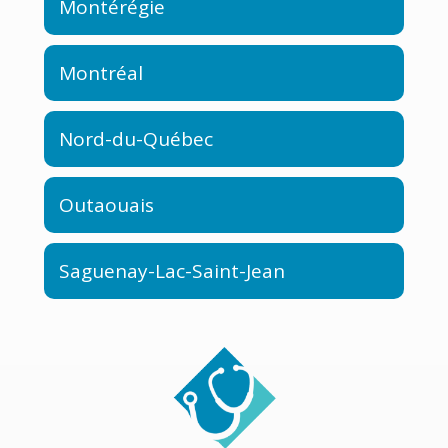
Montérégie
Montréal
Nord-du-Québec
Outaouais
Saguenay-Lac-Saint-Jean