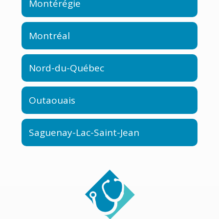
Montérégie
Montréal
Nord-du-Québec
Outaouais
Saguenay-Lac-Saint-Jean