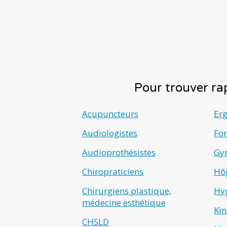
Pour trouver rap
Acupuncteurs
Er
Audiologistes
Fo
Audioprothésistes
Gyn
Chiropraticiens
Hô
Chirurgiens plastique,
Hyg
médecine esthétique
Kin
CHSLD