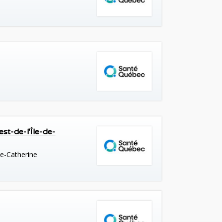
t-de-l'Île-de-
te-Catherine