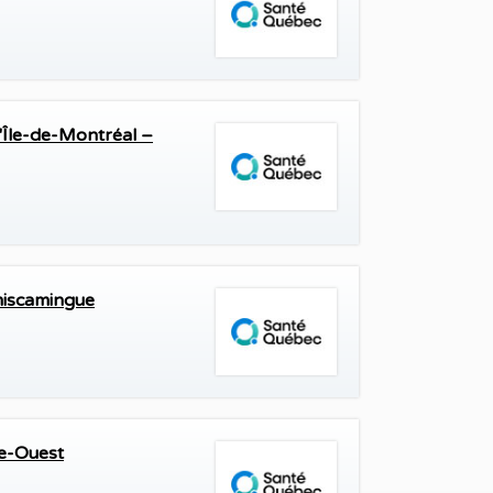
'Île-de-Montréal –
miscamingue
e-Ouest