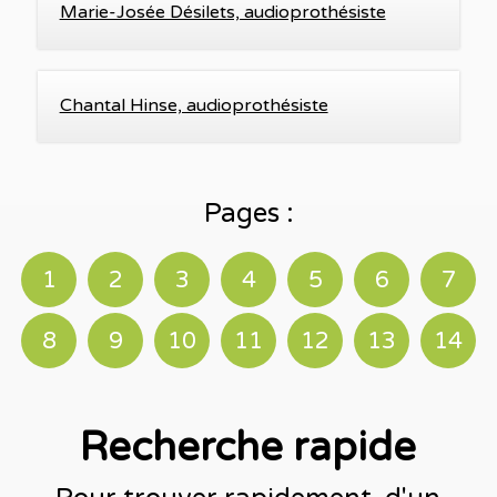
Marie-Josée Désilets, audioprothésiste
Chantal Hinse, audioprothésiste
Pages :
1
2
3
4
5
6
7
8
9
10
11
12
13
14
Recherche rapide