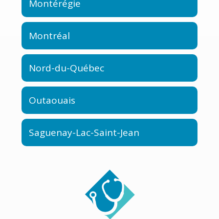
Montérégie
Montréal
Nord-du-Québec
Outaouais
Saguenay-Lac-Saint-Jean