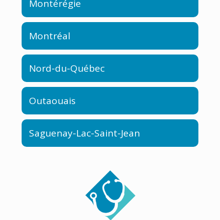
Montérégie
Montréal
Nord-du-Québec
Outaouais
Saguenay-Lac-Saint-Jean