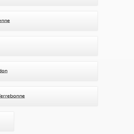
ienne
wdon
 Terrebonne