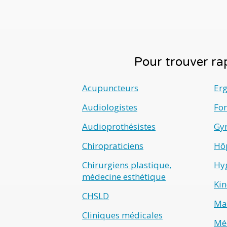
Pour trouver rap
Acupuncteurs
Er
Audiologistes
Fo
Audioprothésistes
Gyn
Chiropraticiens
Hô
Chirurgiens plastique,
Hyg
médecine esthétique
Kin
CHSLD
Ma
Cliniques médicales
Méd