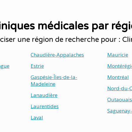
iniques médicales par rég
iser une région de recherche pour : Cl
Chaudière-Appalaches
Mauricie
ngue
Estrie
Montérégi
Gaspésie-Îles-de-la-
Montréal
Madeleine
Nord-du-
Lanaudière
Outaouais
Laurentides
Saguenay-
Laval