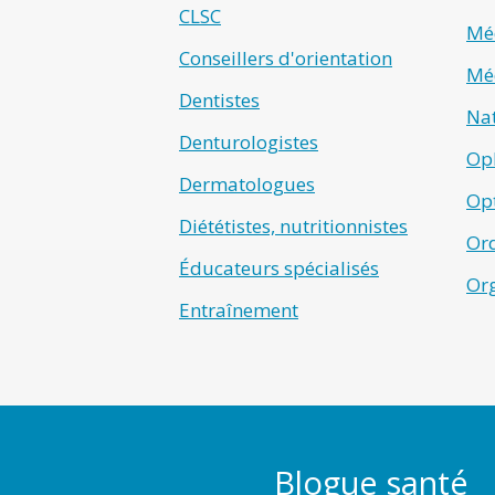
CLSC
Méd
Conseillers d'orientation
Méd
Dentistes
Na
Denturologistes
Op
Dermatologues
Opt
Diététistes, nutritionnistes
Ord
Éducateurs spécialisés
Or
Entraînement
Blogue santé