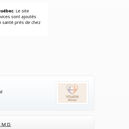
Québec
. Le site
vices sont ajoutés
n santé près de chez
rd
t M.D.