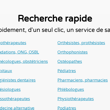
Recherche rapide
idement, d'un seul clic, un service de 
gothérapeutes
Orthésistes, prothésistes
ndations, ONG, OSBL
Orthophonistes
écologues, obstétriciens
Ostéopathes
pitaux
Pédiatres
iénistes dentaires
Pharmaciens, pharmacies
ésiologues
Phlébologues
ssothérapeutes
Physiothérapeutes
ecine alternative
Podiatres