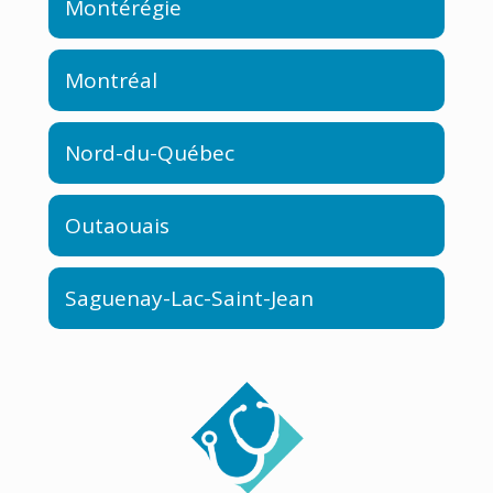
Montérégie
Montréal
Nord-du-Québec
Outaouais
Saguenay-Lac-Saint-Jean