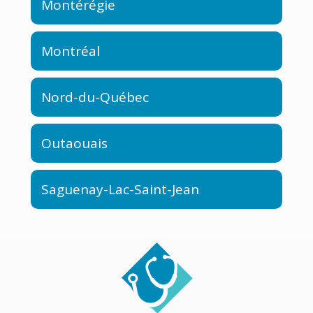
Montérégie
Montréal
Nord-du-Québec
Outaouais
Saguenay-Lac-Saint-Jean