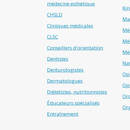
médecine esthétique
Kin
CHSLD
Ma
Cliniques médicales
Méd
CLSC
Méd
Conseillers d'orientation
Méd
Dentistes
Na
Denturologistes
Op
Dermatologues
Opt
Diététistes, nutritionnistes
Ord
Éducateurs spécialisés
Or
Entraînement