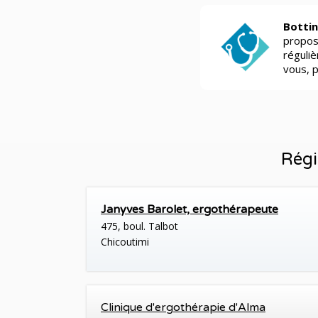
Bottin
propos
réguli
vous, 
Régi
Janyves Barolet, ergothérapeute
475, boul. Talbot
Chicoutimi
Clinique d'ergothérapie d'Alma