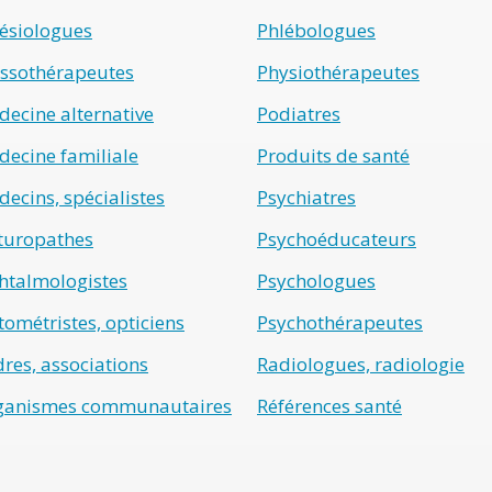
ésiologues
Phlébologues
ssothérapeutes
Physiothérapeutes
ecine alternative
Podiatres
ecine familiale
Produits de santé
ecins, spécialistes
Psychiatres
turopathes
Psychoéducateurs
htalmologistes
Psychologues
ométristes, opticiens
Psychothérapeutes
res, associations
Radiologues, radiologie
ganismes communautaires
Références santé