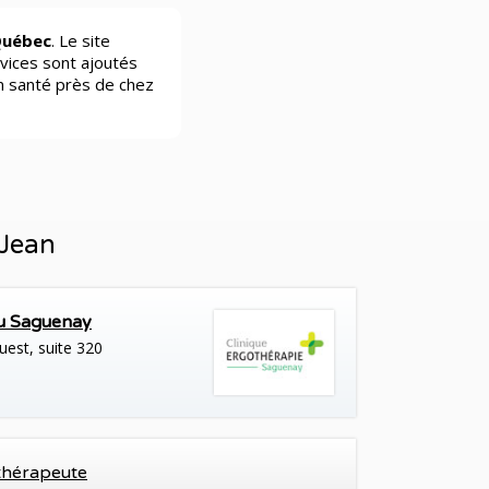
Québec
. Le site
vices sont ajoutés
n santé près de chez
-Jean
du Saguenay
est, suite 320
thérapeute