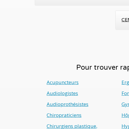
CEM
Pour trouver rap
Acupuncteurs
Er
Audiologistes
Fo
Audioprothésistes
Gyn
Chiropraticiens
Hô
Chirurgiens plastique,
Hyg