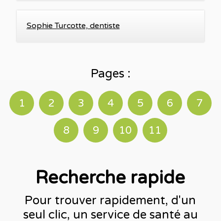
Sophie Turcotte, dentiste
Pages :
1
2
3
4
5
6
7
8
9
10
11
Recherche rapide
Pour trouver rapidement, d'un
seul clic, un service de santé au