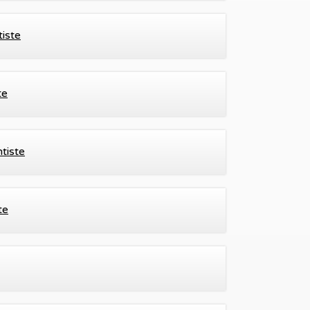
iste
te
tiste
te