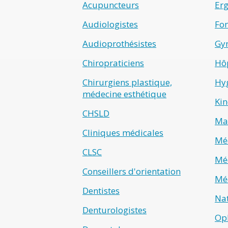
Acupuncteurs
Er
Audiologistes
Fo
Audioprothésistes
Gyn
Chiropraticiens
Hô
Chirurgiens plastique,
Hyg
médecine esthétique
Kin
CHSLD
Ma
Cliniques médicales
Méd
CLSC
Méd
Conseillers d'orientation
Méd
Dentistes
Na
Denturologistes
Op