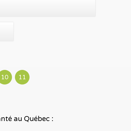
10
11
santé au Québec :