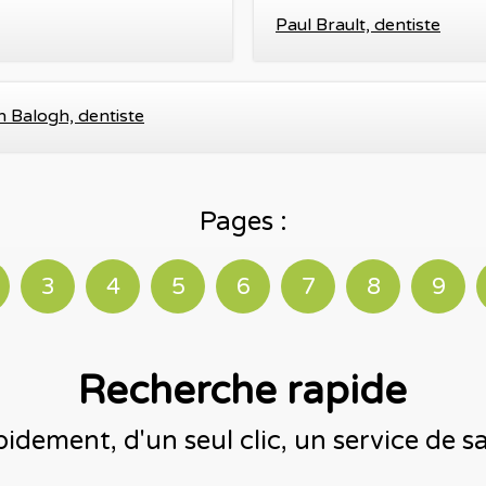
Paul Brault, dentiste
 Balogh, dentiste
Pages :
3
4
5
6
7
8
9
Recherche rapide
idement, d'un seul clic, un service de 