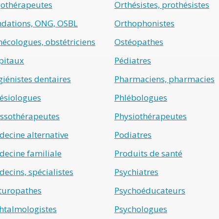
gothérapeutes
Orthésistes, prothésistes
ndations, ONG, OSBL
Orthophonistes
écologues, obstétriciens
Ostéopathes
pitaux
Pédiatres
iénistes dentaires
Pharmaciens, pharmacies
ésiologues
Phlébologues
ssothérapeutes
Physiothérapeutes
ecine alternative
Podiatres
ecine familiale
Produits de santé
ecins, spécialistes
Psychiatres
turopathes
Psychoéducateurs
htalmologistes
Psychologues