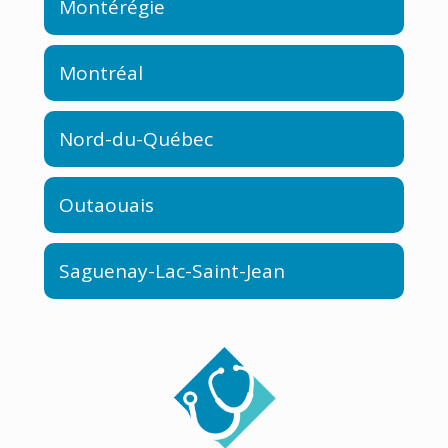
Montérégie
Montréal
Nord-du-Québec
Outaouais
Saguenay-Lac-Saint-Jean