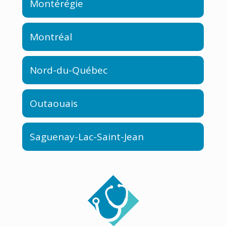
Montérégie
Montréal
Nord-du-Québec
Outaouais
Saguenay-Lac-Saint-Jean