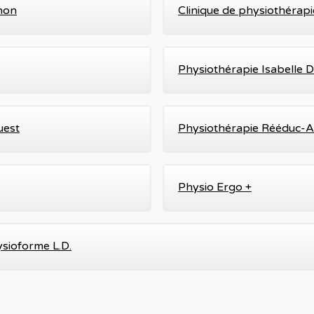
non
Clinique de physiothérap
Physiothérapie Isabelle D
uest
Physiothérapie Rééduc-A
Physio Ergo +
sioforme L.D.