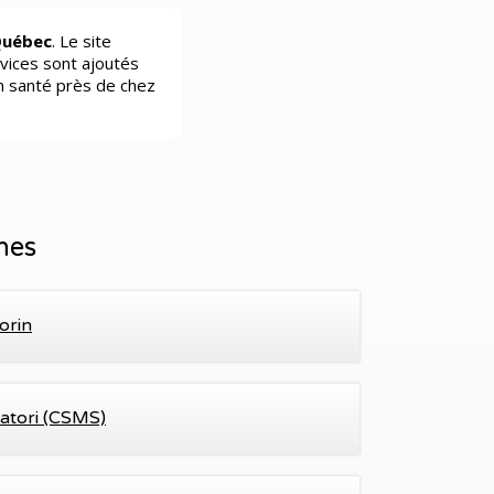
Québec
. Le site
vices sont ajoutés
n santé près de chez
hes
orin
Satori (CSMS)