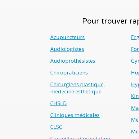
Pour trouver rap
Acupuncteurs
Er
Audiologistes
Fo
Audioprothésistes
Gyn
Chiropraticiens
Hô
Chirurgiens plastique,
Hyg
médecine esthétique
Kin
CHSLD
Ma
Cliniques médicales
Méd
CLSC
Méd
Conseillers d'orientation