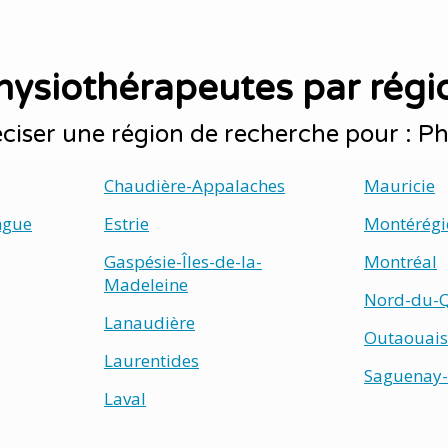
hysiothérapeutes par régi
ciser une région de recherche pour : P
Chaudière-Appalaches
Mauricie
ngue
Estrie
Montérégi
Gaspésie-Îles-de-la-
Montréal
Madeleine
Nord-du-
Lanaudière
Outaouais
Laurentides
Saguenay-
Laval