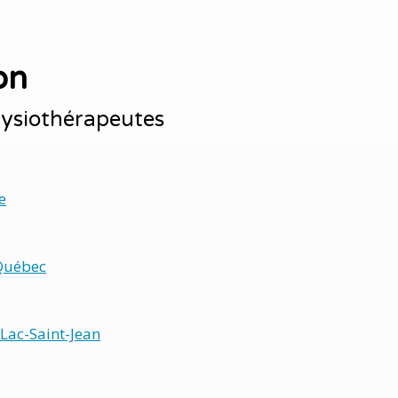
on
hysiothérapeutes
e
Québec
Lac-Saint-Jean