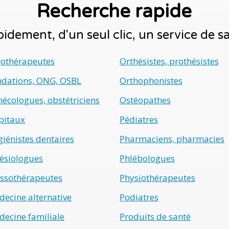
Recherche rapide
idement, d'un seul clic, un service de 
gothérapeutes
Orthésistes, prothésistes
ndations, ONG, OSBL
Orthophonistes
écologues, obstétriciens
Ostéopathes
pitaux
Pédiatres
iénistes dentaires
Pharmaciens, pharmacies
ésiologues
Phlébologues
ssothérapeutes
Physiothérapeutes
ecine alternative
Podiatres
ecine familiale
Produits de santé