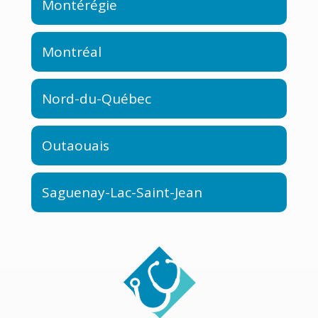
Montérégie
Montréal
Nord-du-Québec
Outaouais
Saguenay-Lac-Saint-Jean